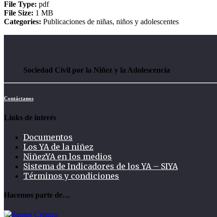
File Type:
pdf
File Size:
1 MB
Categories:
Publicaciones de niñas, niños y adolescentes
Sociedad Civil por la Niñez y la Adolescencia
Contáctanos
Links de interés
Documentos
Los YA de la niñez
NiñezYA en los medios
Sistema de Indicadores de los YA – SIYA
Términos y condiciones
Hacemos parte de…