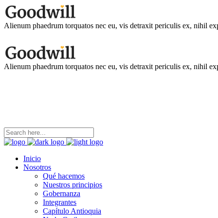
Alienum phaedrum torquatos nec eu, vis detraxit periculis ex, nihil ex
Alienum phaedrum torquatos nec eu, vis detraxit periculis ex, nihil ex
coordinacion@ninezya.org
Contáctanos
Inicio
Nosotros
Qué hacemos
Nuestros principios
Gobernanza
Integrantes
Capítulo Antioquia