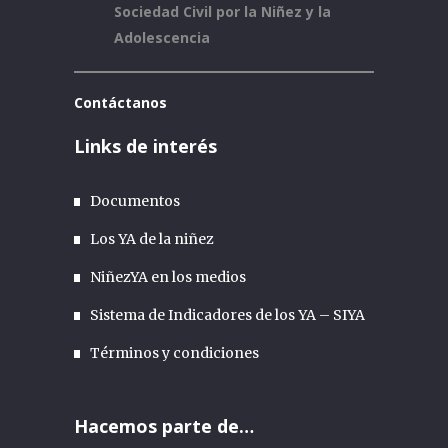
convivencia
pedagógica para
Sociedad Civil por la Niñez y la
los adolescentes en
Adolescencia
conflicto con la ley
(SRPA)
Contáctanos
Links de interés
Documentos
Los YA de la niñez
NiñezYA en los medios
Sistema de Indicadores de los YA – SIYA
Términos y condiciones
Hacemos parte de…