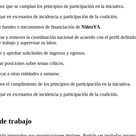
por que se cumplan los principios de participación en la iniciativa.
ipar en escenarios de incidencia y participación de la coalición.
r fuentes o mecanismos de financiación de
NiñezYA
.
r y remover la coordinación nacional de acuerdo con el perfil definido
e trabajo y supervisar su labor.
r y aprobar solicitudes de ingresos y egresos.
r posiciones sobre temas críticos.
ar a otras entidades a sumarse.
por el cumplimiento de los principios de participación en la iniciativa.
ipar en escenarios de incidencia y participación de la coalición.
de trabajo
tán integrados por organizaciones titulares. Podrán ser invitadas organi