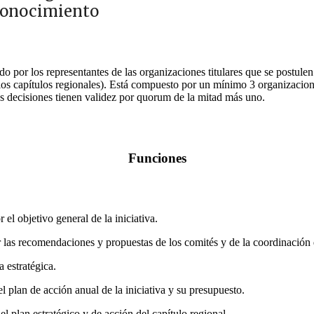
conocimiento
o por los representantes de las organizaciones titulares que se postulen 
los capítulos regionales). Está compuesto por un mínimo 3 organizacion
us
decisiones
tienen validez por quorum de la mitad más uno.
Funciones
r el objetivo general de la iniciativa.
las recomendaciones y propuestas de los comités y de la coordinación 
a estratégica.
el plan de acción anual de la iniciativa y su presupuesto.
el plan estratégico y de acción del capítulo regional.