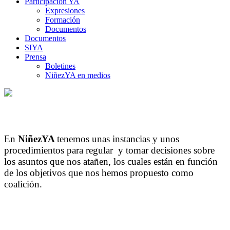
Participación YA
Expresiones
Formación
Documentos
Documentos
SIYA
Prensa
Boletines
NiñezYA en medios
Gobernanza
En
NiñezYA
tenemos unas instancias y unos
NiñezYA - Sociedad Civil por la Niñez y la
procedimientos para regular y tomar decisiones sobre
Adolescencia
/
Gobernanza
los asuntos que nos atañen, los cuales están en función
de los objetivos que nos hemos propuesto como
coalición.