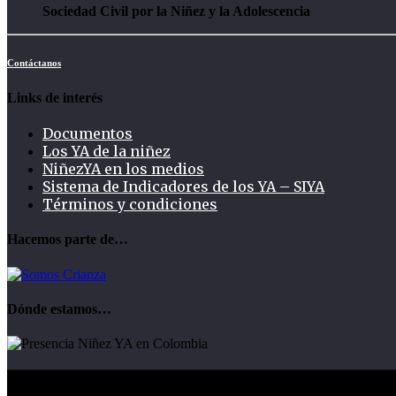
Sociedad Civil por la Niñez y la Adolescencia
Contáctanos
Links de interés
Documentos
Los YA de la niñez
NiñezYA en los medios
Sistema de Indicadores de los YA – SIYA
Términos y condiciones
Hacemos parte de…
Dónde estamos…