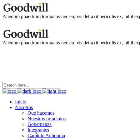
Alienum phaedrum torquatos nec eu, vis detraxit periculis ex, nihil ex
Alienum phaedrum torquatos nec eu, vis detraxit periculis ex, nihil ex
coordinacion@ninezya.org
Contáctanos
Inicio
Nosotros
Qué hacemos
Nuestros principios
Gobernanza
Integrantes
Capítulo Antioquia