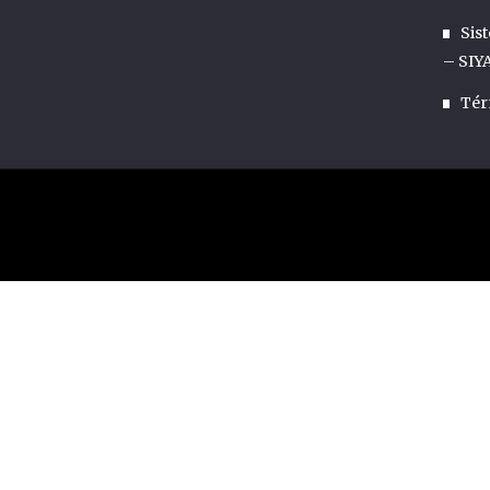
Sis
– SIY
Tér