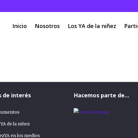
Inicio
Nosotros
Los YA de la niñez
Parti
Plan Nacional de Desar
a
/
Posts tagged "Plan Nacional de Desarrollo 2022-2026"
s de interés
Hacemos parte de…
umentos
 YA de la niñez
ezYA en los medios