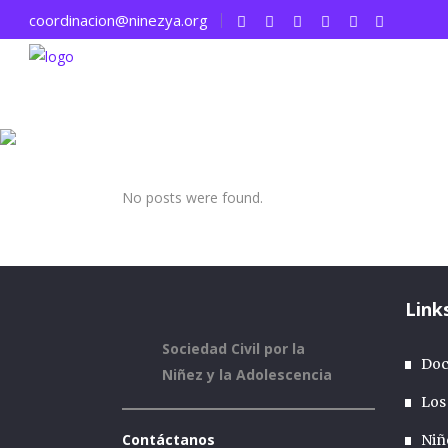
coordinacion@ninezya.org
NiñezYA - Sociedad Civil por la Niñez y la Adolescenci
No posts were found.
Link
Sociedad Civil por la
Doc
Niñez y la Adolescencia
Los
Contáctanos
Niñ