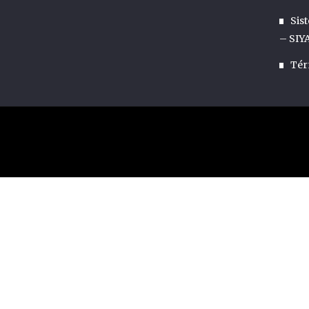
Sis
– SIY
Tér