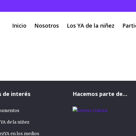
Inicio
Nosotros
Los YA de la niñez
Parti
Carta a F
a
/
Posts tagged "Carta a Francia Marquez"
s de interés
Hacemos parte de…
umentos
 YA de la niñez
ezYA en los medios