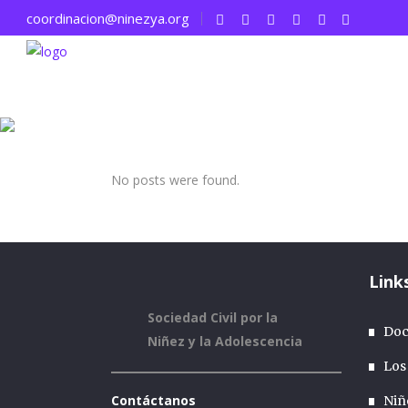
coordinacion@ninezya.org
NiñezYA - Sociedad Civil por la Niñez y la Adolescenci
No posts were found.
Link
Sociedad Civil por la
Doc
Niñez y la Adolescencia
Los
Contáctanos
Niñ