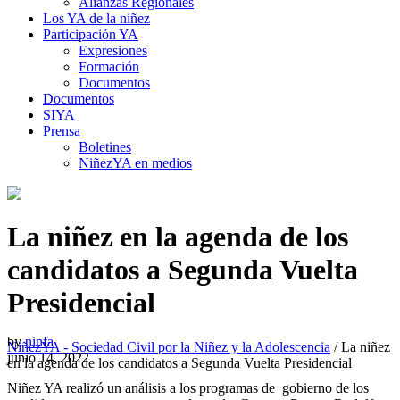
Alianzas Regionales
Los YA de la niñez
Participación YA
Expresiones
Formación
Documentos
Documentos
SIYA
Prensa
Boletines
NiñezYA en medios
La niñez en la agenda de los
candidatos a Segunda Vuelta
Presidencial
by
ninfa
NiñezYA - Sociedad Civil por la Niñez y la Adolescencia
/
La niñez
junio 14, 2022
en la agenda de los candidatos a Segunda Vuelta Presidencial
Niñez YA realizó un análisis a los programas de gobierno de los