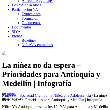
Alianzas Regionales
Los YA de la niñez
Participación YA
Expresiones
Formación
Documentos
Documentos
SIYA
Prensa
Boletines
NiñezYA en medios
La niñez no da espera –
Prioridades para Antioquia y
Medellín | Infografía
by
ninfa
NiñezYA - Sociedad Civil por la Niñez y la Adolescencia
/
La niñez
mayo 9, 2020
no da espera – Prioridades para Antioquia y Medellín | Infografía
Niñez YA Antioquia presenta los 10 ¡YA! para Antioquia y Medellín