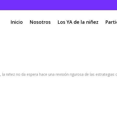
Inicio
Nosotros
Los YA de la niñez
Parti
ara elaborar Planes de Des
a
/
Guía para elaborar Planes de Desarrollo Territorial
al, la niñez no da espera hace una revisión rigurosa de las estrategi