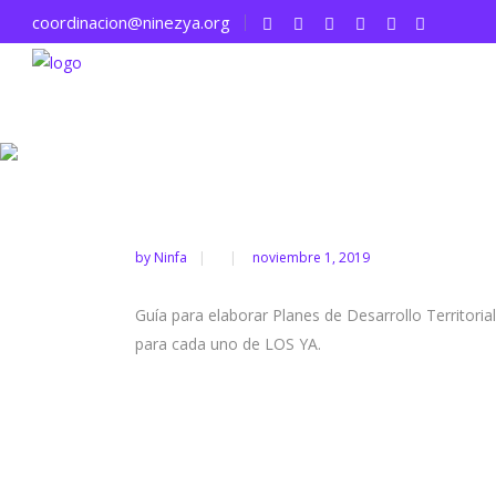
coordinacion@ninezya.org
Guía p
NiñezYA - Sociedad Civil por la Niñez y la Adolescenci
by
Ninfa
noviembre 1, 2019
Guía para elaborar Planes de Desarrollo Territori
para cada uno de LOS YA.