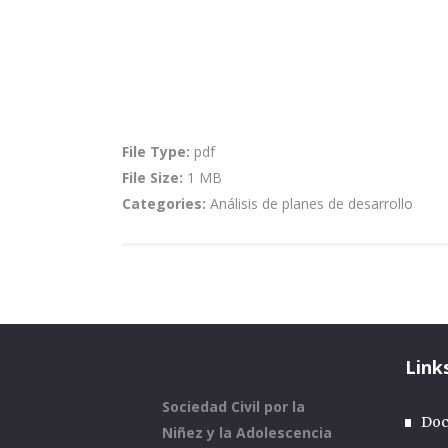
Consultar
File Type:
pdf
File Size:
1 MB
Categories:
Análisis de planes de desarrollo
Link
Sociedad Civil por la
Doc
Niñez y la Adolescencia